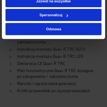
Zezwól na wszystkie
wymienne PAR16 GU10
-
Spersonalizuj
Pliki do pobrania
Odmowa
Karta katalogowa
3D Qua+ R TRC dostępne po zalogowaniu /
założeniu konta
Instrukcja montażu Qua+ R TRC GU10
Instrukcja montażu Qua+ R TRC LED
Deklaracja CE Qua+ R TRC
Pliki fotometryczne Qua+ R TRC dostępne
po zalogowaniu / założeniu konta
Warunki i ograniczenia gwarancji
Krótki przewodnik po szynoprzewodach