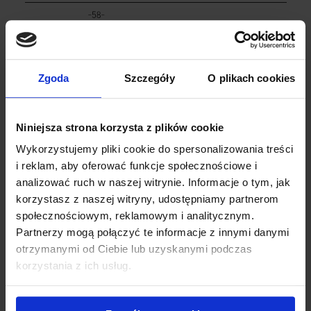
Zgoda
Szczegóły
O plikach cookies
Niniejsza strona korzysta z plików cookie
Wykorzystujemy pliki cookie do spersonalizowania treści
ŹRÓDŁO ŚWIATŁA
ŚCIEMNIANIE
i reklam, aby oferować funkcje społecznościowe i
LED 35 W
RC TRIAC
analizować ruch w naszej witrynie. Informacje o tym, jak
STRUMIEŃ
KOLOR
0 lm
002 - Czarny RAL 9005
korzystasz z naszej witryny, udostępniamy partnerom
społecznościowym, reklamowym i analitycznym.
KĄT ŚWIECENIA
BARWA ŚWIATŁA
≥90°
K CRI≥ -
Partnerzy mogą połączyć te informacje z innymi danymi
ZASILANIE
WAGA
otrzymanymi od Ciebie lub uzyskanymi podczas
230 V 50 Hz
0,30 kg
korzystania z ich usług.
SZCZELNOŚĆ
NIEZBĘDNE AKCESORIA
IP20
Szynoprzewód 3F
JAKOŚĆ ŚWIATŁA
MODUŁ LED