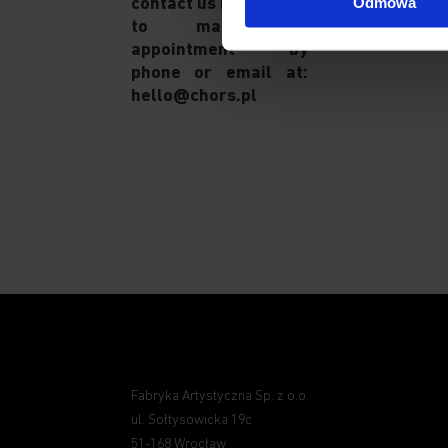
Odmowa
contact us in advance
to make an
appointment by
phone or email at:
hello@chors.pl
Fabryka Artystyczna Sp. z o.o.
ul. Sołtysowicka 19c
51-168 Wrocław