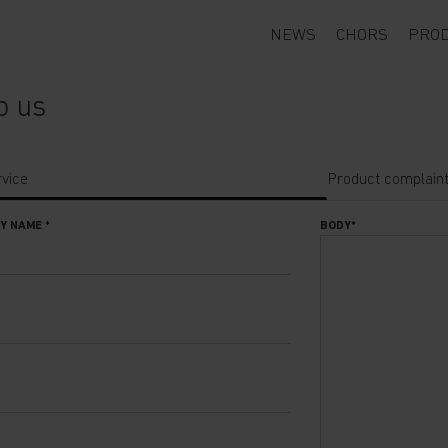
NEWS
CHORS
PRO
o us
vice
Product complain
NY NAME
*
BODY
*