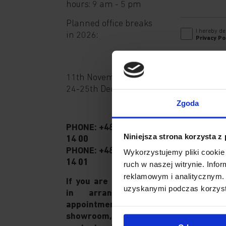
hours: 9 am - 5 pm
Planned office breaks
I hereby de
in 2026:
Privacy Po
Send
11th November
24-25th December
Zgoda
PHONE:
+48 071 323
Niniejsza strona korzysta z
14 00
PHONE:
+48 071 323
Wykorzystujemy pliki cookie 
14 01
ruch w naszej witrynie. Inf
reklamowym i analitycznym. 
If you are interested
uzyskanymi podczas korzysta
in arranging an
appointment in our
showroom, please