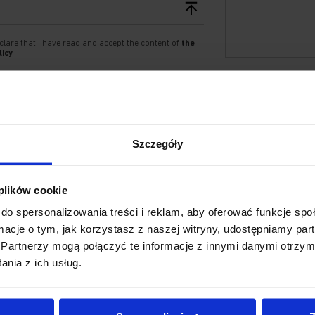
clare that I have read and accept the content of
the
licy
Szczegóły
 plików cookie
do spersonalizowania treści i reklam, aby oferować funkcje sp
ormacje o tym, jak korzystasz z naszej witryny, udostępniamy p
Partnerzy mogą połączyć te informacje z innymi danymi otrzym
nia z ich usług.