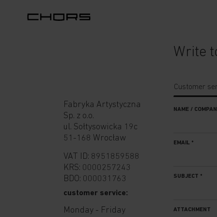
Write t
Customer ser
Fabryka Artystyczna
NAME / COMPA
Sp. z o.o.
ul. Sołtysowicka 19c
51-168 Wrocław
EMAIL
*
VAT ID: 8951859588
KRS: 0000257243
SUBJECT
*
BDO: 000031763
customer service:
Monday - Friday
ATTACHMENT