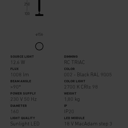
SOURCE LIGHT
DIMMING
12.6 W
RC TRIAC
FLUX
COLOR
1008 lm
002 - Black RAL 9005
BEAM ANGLE
COLOR LIGHT
>90°
2700 K CRI≥ 98
POWER SUPPLY
WEIGHT
230 V 50 Hz
1,80 kg
DIAMETER
IP
160
IP20
LIGHT QUALITY
LED MODULE
Sunlight LED
18 V MacAdam step 3