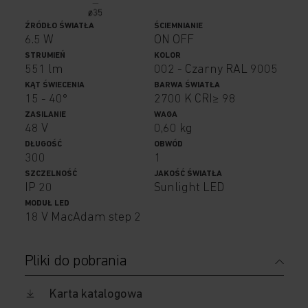
ŹRÓDŁO ŚWIATŁA
ŚCIEMNIANIE
6.5 W
ON OFF
STRUMIEŃ
KOLOR
551 lm
002 - Czarny RAL 9005
KĄT ŚWIECENIA
BARWA ŚWIATŁA
15 - 40°
2700 K CRI≥ 98
ZASILANIE
WAGA
48 V
0,60 kg
DŁUGOŚĆ
OBWÓD
300
1
SZCZELNOŚĆ
JAKOŚĆ ŚWIATŁA
IP 20
Sunlight LED
MODUŁ LED
18 V MacAdam step 2
Pliki do pobrania
Karta katalogowa