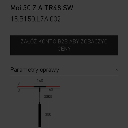
Moi 30 Z A TR48 SW
15.B150.L7A
.
002
ZAŁÓŻ KONTO B2B ABY ZOBACZYĆ
CENY
Parametry oprawy