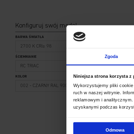
Konfiguruj swój model
BARWA ŚWIATŁA
2700 K CRI≥ 98
Zgoda
ŚCIEMNIANIE
RC TRIAC
Niniejsza strona korzysta z
KOLOR
Wykorzystujemy pliki cookie 
002 - CZARNY RAL 9005
ruch w naszej witrynie. Inf
reklamowym i analitycznym. 
uzyskanymi podczas korzysta
Odmowa