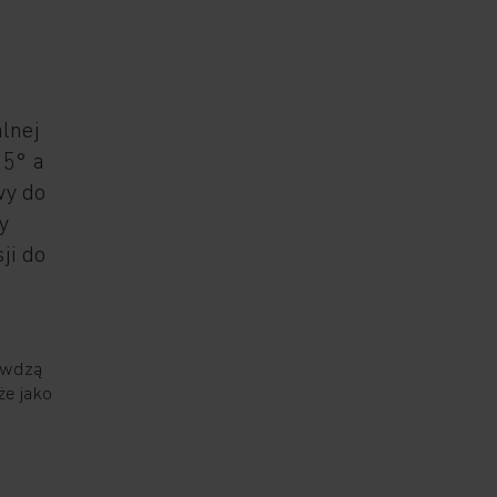
alnej
15° a
wy do
y
ji do
awdzą
że jako