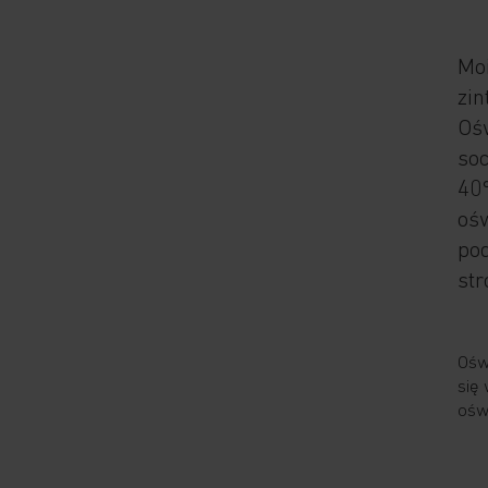
Moi
zin
Ośw
so
40
oś
po
str
Ośw
się 
ośw