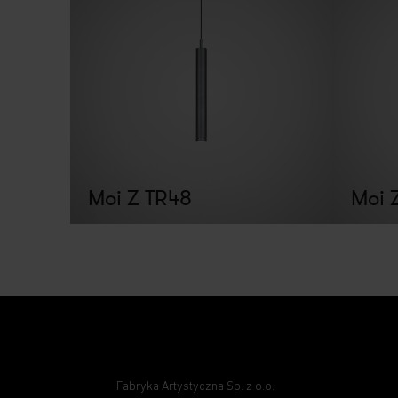
Moi Z TR48
Moi 
Fabryka Artystyczna Sp. z o.o.