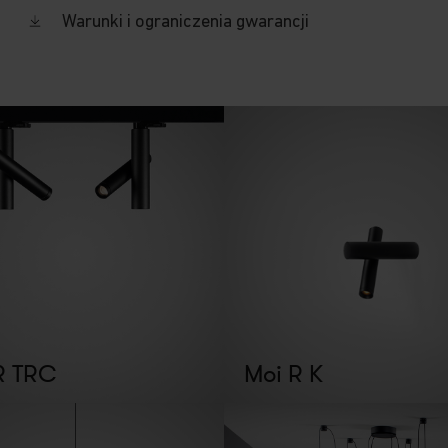
Warunki i ograniczenia gwarancji
R TRC
Moi R K