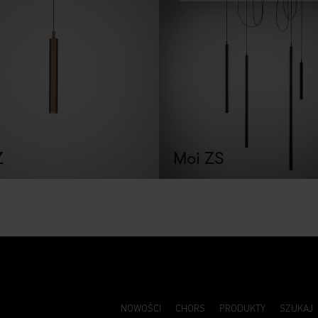
Z
Moi ZS
NOWOŚCI
CHORS
PRODUKTY
SZUKAJ