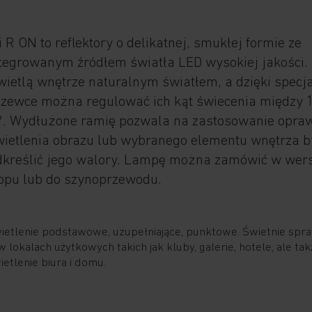
 R ON to reflektory o delikatnej, smukłej formie ze
tegrowanym źródłem światła LED wysokiej jakości.
ietlą wnętrze naturalnym światłem, a dzięki specj
czewce można regulować ich kąt świecenia między 
°. Wydłużone ramię pozwala na zastosowanie opra
wietlenia obrazu lub wybranego elementu wnętrza b
dkreślić jego walory. Lampę można zamówić w wers
opu lub do szynoprzewodu.
ietlenie podstawowe, uzupełniające, punktowe. Świetnie spr
w lokalach użytkowych takich jak kluby, galerie, hotele, ale tak
ietlenie biura i domu.