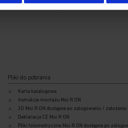
Sunlight LED
36 V MacAdam
step 2
Pliki do pobrania
Karta katalogowa
Instrukcje montażu Moi R ON
3D Moi R ON dostępne po zalogowaniu / założeniu
Deklaracja CE Moi R ON
Pliki fotometryczne Moi R ON dostępne po zalogow