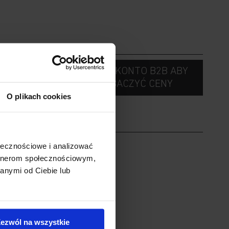
C
ZAŁÓŻ KONTO B2B ABY
ZOBACZYĆ CENY
O plikach cookies
ołecznościowe i analizować
artnerom społecznościowym,
anymi od Ciebie lub
8
ezwól na wszystkie