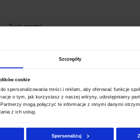
Twój model
Moi R ON SW TRIA
15.6125.17A
.
002
Szczegóły
Parametry oprawy
 plików cookie
ŹRÓDŁO ŚWIATŁA
ŚCIEMNIANIE
STRUMIEŃ
do spersonalizowania treści i reklam, aby oferować funkcje sp
6.5 W
RC TRIAC
552 lm
ormacje o tym, jak korzystasz z naszej witryny, udostępniamy p
KOLOR
KĄT ŚWIECENIA
BARWA ŚWIATŁA
Partnerzy mogą połączyć te informacje z innymi danymi otrzym
002 - Czarny RAL
15 - 40°
2700 K CRI≥ 9
nia z ich usług.
9005
ZASILANIE
WAGA
SZCZELNOŚĆ
230 V 50 Hz
0,90 kg
IP 20
Spersonalizuj
Z
JAKOŚĆ ŚWIATŁA
MODUŁ LED