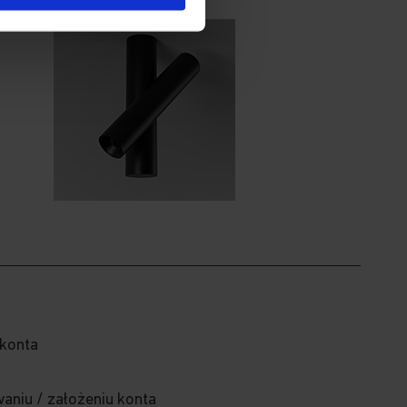
 konta
aniu / założeniu konta